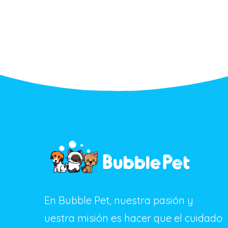
En Bubble Pet, nuestra pasión y
uestra misión es hacer que el cuidado