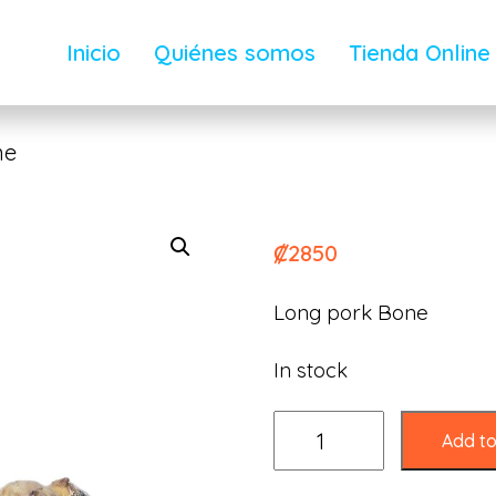
Inicio
Quiénes somos
Tienda Online
ne
Repagro -Mam
₡
2850
Long pork Bone
In stock
Add to