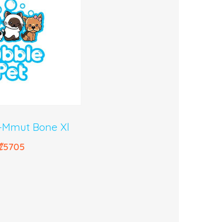
-Mmut Bone Xl
₡
5705