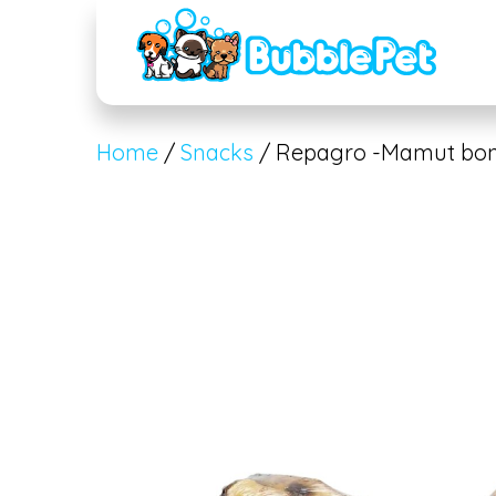
Home
/
Snacks
/ Repagro -Mamut bo