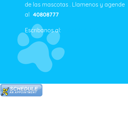
de las mascotas . Llamenos y agende
al
40808777
Escribanos al:
+50684567541