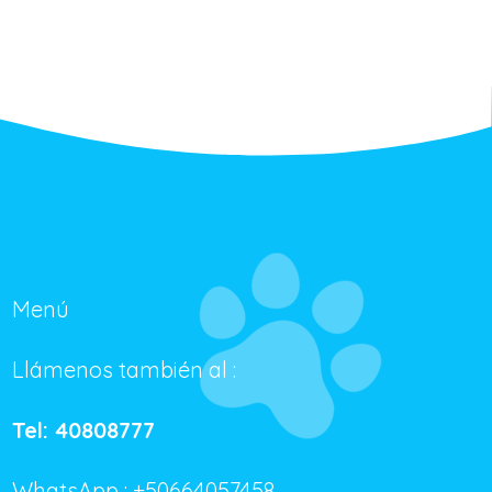
Menú
Llámenos también al :
Tel: 40808777
WhatsApp : +50664057458