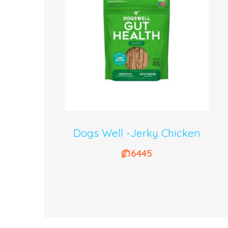
Dogs Well -Jerky Chicken
₡
16445