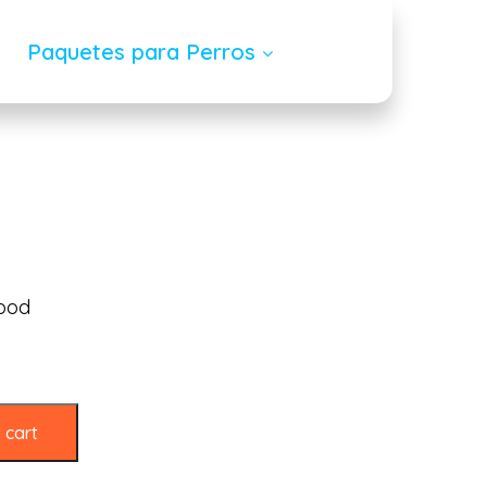
Paquetes para Perros
t paw mature weigth
food
 cart