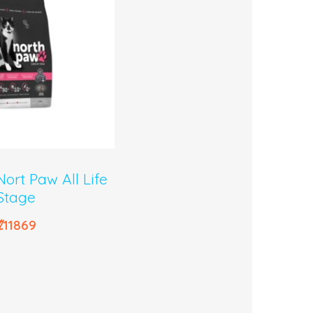
ort Paw All Life
Stage
₡
11869