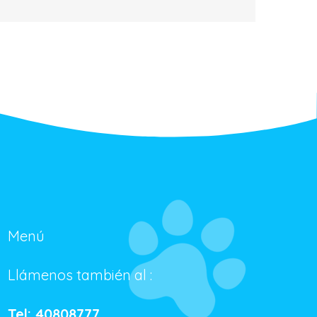
Menú
Llámenos también al :
Tel: 40808777