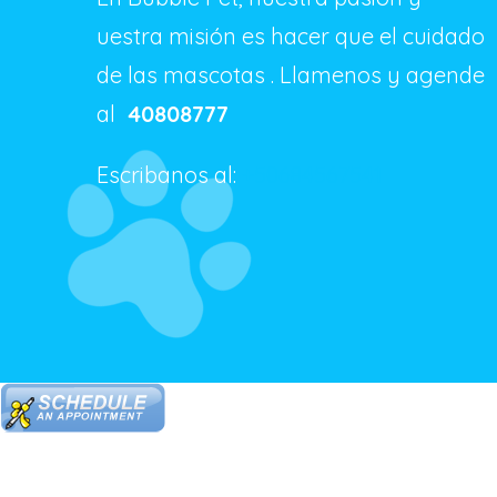
uestra misión es hacer que el cuidado
de las mascotas . Llamenos y agende
al
40808777
Escribanos al:
+50684567541