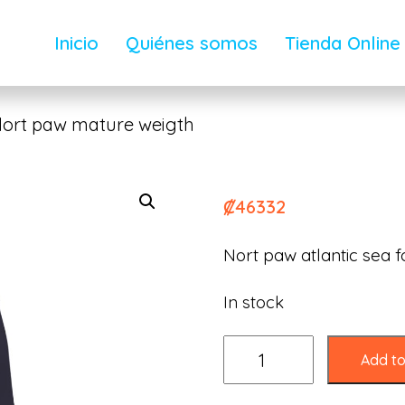
Inicio
Quiénes somos
Tienda Online
Nort paw mature weigth
Nort Paw -Nor
₡
46332
Nort paw atlantic sea 
In stock
Add to