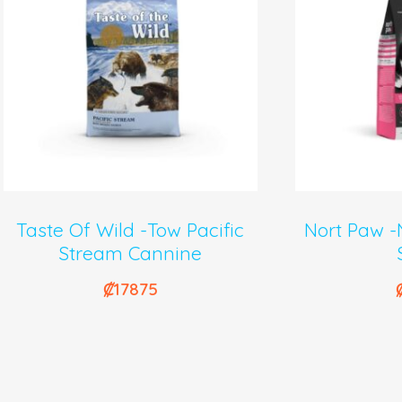
Taste Of Wild -Tow Pacific
Nort Paw -N
Stream Cannine
₡
17875