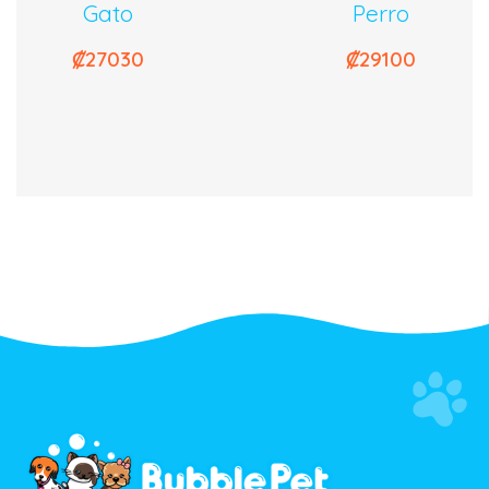
Gato
Perro
₡
27030
₡
29100