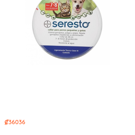
Credelio -collar perro pequeño
y gato
₡
36036